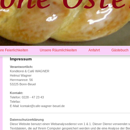
hre Feierlichkeiten
Unsere Räumlichkeiten
Anfahrt
Gästebuch
Impressum
Verantwortlich:
Konditorei & Café WAGNER
Helmut Wagner
Herrmannstr. 56
53225 Bonn-Beuel
Kontakt:
Telefon: 0228 - 47 23 43
Telefax:
E-Mail: kontakt@cafe-wagner-beuel.de
Datenschutzerklärung
Diese Website benutzt einen Webanalysedienst von 1 & 1. Dieser Dienst verwendet s
Textdateien, die auf Ihrem Computer gespeichert werden und die eine Analyse der B