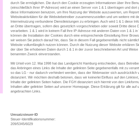
durch Sie ermöglichen. Die durch den Cookie erzeugten Informationen über Ihre Ben
(einschließlich Ihrer IP-Adresse) wird an einen Server von 1 & 1 übertragen und dort 
diese Informationen benutzen, um Ihre Nutzung der Website auszuwerten, um Report
Websiteaktivitäten für die Websitebetreiber zusammenzustellen und um weitere mit d
Internetnutzung verbundene Dienstleistungen zu erbringen. Auch wird 1 & 1 diese In
an Dritte übertragen, sofern dies gesetzlich vorgeschrieben oder soweit Dritte diese 
verarbeiten. 1 & 1 wird in keinem Fall Ihre IP-Adresse mit anderen Daten von 1 & 1 in
können die Installation der Cookies durch eine entsprechende Einstellung Ihrer Brow
wir weisen Sie jedoch darauf hin, dass Sie in diesem Fall gegebenenfalls nicht sämtli
Website vollumfänglich nutzen können. Durch die Nutzung dieser Website erklären Sie
der über Sie erhobenen Daten durch 1 & 1 in der zuvor beschriebenen Art und Weis
benannten Zweck einverstanden.
Mit Urteil vom 12. Mai 1998 hat das Landgericht Hamburg entschieden, dass Betreib
das Anbringen eines Links die Inhalte der gelinkten Seite gegebenenfalls mit zu veran
so das LG - nur dadurch verhindert werden, dass der Webmaster sich ausdrücklich v
distanziert. Wir möchten deshalb betonen, dass wir keinerlei Einfluss auf den Linktext
Inhalte der gelinkten Seiten haben. Die FGH distanziert sich hiermit von den Linkform
Inhalten aller gelinkter Seiten auf unserer Homepage. Diese Erklärung gilt für alle auf
angebrachten Links.
Umsatzsteuer-ID
Steuer-Identifikationsnummer:
209/5345/6029