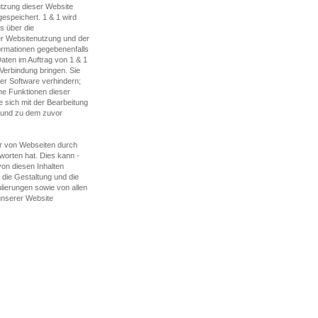
utzung dieser Website
gespeichert. 1 & 1 wird
s über die
er Websitenutzung und der
formationen gegebenenfalls
Daten im Auftrag von 1 & 1
 Verbindung bringen. Sie
ser Software verhindern;
che Funktionen dieser
 sich mit der Bearbeitung
e und zu dem zuvor
er von Webseiten durch
tworten hat. Dies kann -
on diesen Inhalten
, die Gestaltung und die
ulierungen sowie von allen
 unserer Website